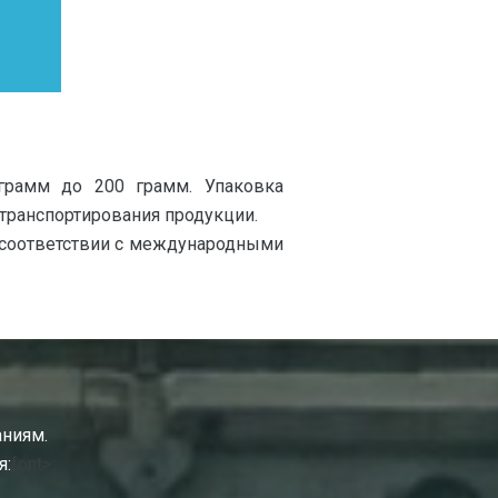
играмм до 200 грамм. Упаковка
 транспортирования продукции.
в соответствии с международными
аниям.
я:
font>