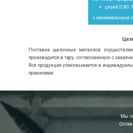
цезий (CAS 7
с минимальным с
Цези
Поставка щелочных металлов осуществляе
производится в тару, согласованную с заказ
Вся продукция упаковывается в индивидуаль
правилами.
Мы со
Остав