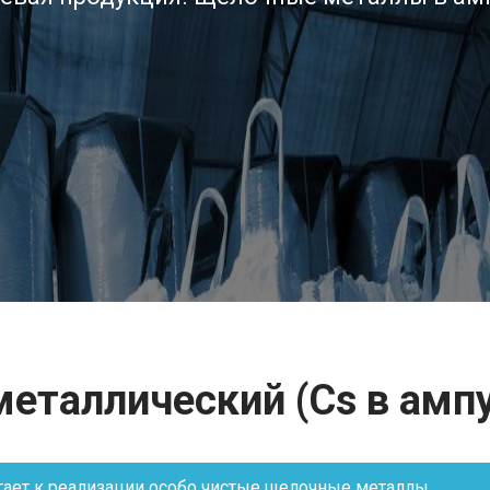
металлический (Cs в ампу
гает к реализации особо чистые щелочные металлы