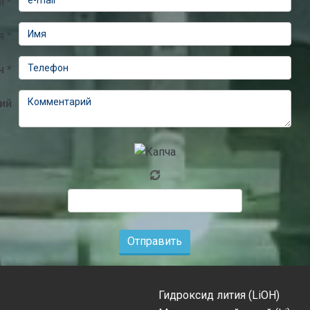
l *
я *
 *
ий
Отправить
Гидроксид лития (LiOH)