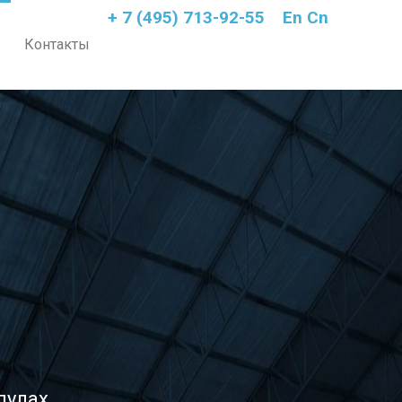
+ 7 (495) 713-92-55
En
Cn
Контакты
пулах