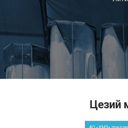
Цезий 
АО «ХМЗ» предла